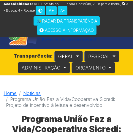
Acessibilidade:
ALT + Nº Atalho :
1 - Ir para Conteúdo
,
2 - Ir para o menu
,
3
A+
A-
- Busca
,
4 - Rodapé
RADAR DA TRANSPARÊNCIA
ACESSO A INFORMAÇÃO
Transparência:
GERAL
PESSOAL
ADMINISTRAÇÃO
ORÇAMENTO
Home
Notícias
Programa União Faz a Vida/Cooperativa Sicredi:
Projeto de incentivo à leitura é desenvolvido
Programa União Faz a
Vida/Cooperativa Sicredi: