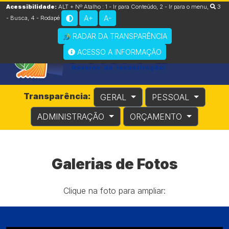
Acessibilidade:
ALT + Nº Atalho :
1 - Ir para Conteúdo
,
2 - Ir para o menu
,
3
A+
A-
- Busca
,
4 - Rodapé
RADAR DA TRANSPARÊNCIA
ACESSO A INFORMAÇÃO
Transparência:
GERAL
PESSOAL
ADMINISTRAÇÃO
ORÇAMENTO
Galerias de Fotos
Clique na foto para ampliar: