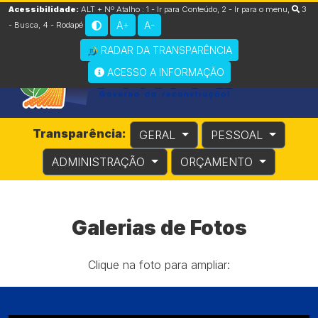
Acessibilidade:
ALT + Nº Atalho :
1 - Ir para Conteúdo
,
2 - Ir para o menu
,
3
A+
A-
- Busca
,
4 - Rodapé
RADAR DA TRANSPARÊNCIA
ACESSO A INFORMAÇÃO
Transparência:
GERAL
PESSOAL
ADMINISTRAÇÃO
ORÇAMENTO
Galerias de Fotos
Clique na foto para ampliar: