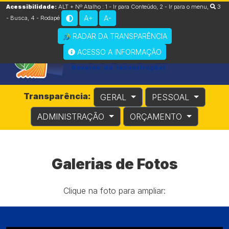
Acessibilidade:
ALT + Nº Atalho :
1 - Ir para Conteúdo
,
2 - Ir para o menu
,
3
A+
A-
- Busca
,
4 - Rodapé
RADAR DA TRANSPARÊNCIA
ACESSO A INFORMAÇÃO
Transparência:
GERAL
PESSOAL
ADMINISTRAÇÃO
ORÇAMENTO
Galerias de Fotos
Clique na foto para ampliar: