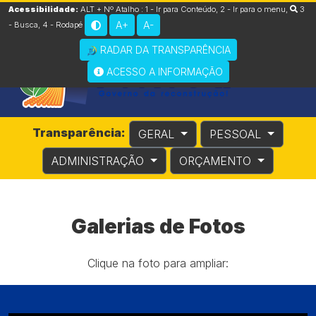
Acessibilidade:
ALT + Nº Atalho :
1 - Ir para Conteúdo
,
2 - Ir para o menu
,
3
A+
A-
- Busca
,
4 - Rodapé
RADAR DA TRANSPARÊNCIA
ACESSO A INFORMAÇÃO
Transparência:
GERAL
PESSOAL
ADMINISTRAÇÃO
ORÇAMENTO
Galerias de Fotos
Clique na foto para ampliar: