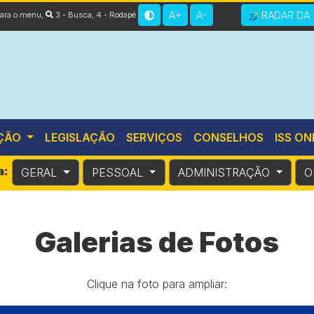
A+
A-
RADAR DA 
 para o menu
,
3 - Busca
,
4 - Rodapé
ÇÃO
LEGISLAÇÃO
SERVIÇOS
CONSELHOS
ISS ON
a:
GERAL
PESSOAL
ADMINISTRAÇÃO
O
Galerias de Fotos
Clique na foto para ampliar: