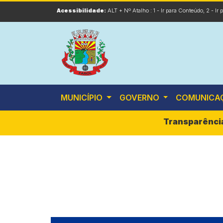
Acessibilidade:
ALT + Nº Atalho :
1 - Ir para Conteúdo
,
2 - Ir
MUNICÍPIO
GOVERNO
COMUNICA
Transparênci