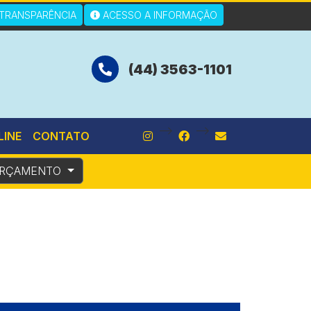
TRANSPARÊNCIA
ACESSO A INFORMAÇÃO
(44) 3563-1101
-->
-->
LINE
CONTATO
RÇAMENTO