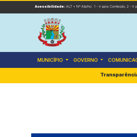
Acessibilidade:
ALT + Nº Atalho :
1 - Ir para Conteúdo
,
2 - Ir
MUNICÍPIO
GOVERNO
COMUNICA
Transparênci