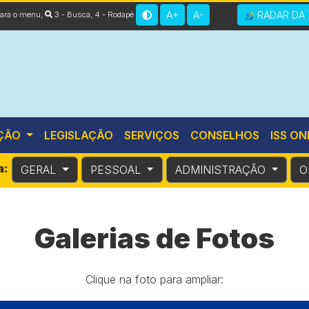
A+
A-
RADAR DA 
 para o menu
,
3 - Busca
,
4 - Rodapé
ÇÃO
LEGISLAÇÃO
SERVIÇOS
CONSELHOS
ISS ON
a:
GERAL
PESSOAL
ADMINISTRAÇÃO
O
Galerias de Fotos
Clique na foto para ampliar: