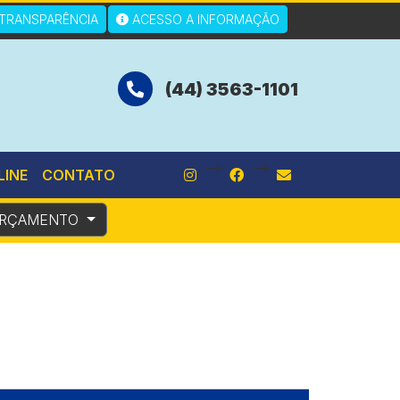
TRANSPARÊNCIA
ACESSO A INFORMAÇÃO
(44) 3563-1101
-->
-->
LINE
CONTATO
RÇAMENTO