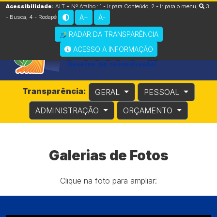
Acessibilidade:
ALT + Nº Atalho :
1 - Ir para Conteúdo
,
2 - Ir para o menu
,
3
A+
A-
- Busca
,
4 - Rodapé
RADAR DA TRANSPARÊNCIA
ACESSO A INFORMAÇÃO
Transparência:
GERAL
PESSOAL
ADMINISTRAÇÃO
ORÇAMENTO
Galerias de Fotos
Clique na foto para ampliar: