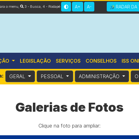
A+
A-
RADAR DA 
 para o menu
,
3 - Busca
,
4 - Rodapé
ÇÃO
LEGISLAÇÃO
SERVIÇOS
CONSELHOS
ISS ON
a:
GERAL
PESSOAL
ADMINISTRAÇÃO
O
Galerias de Fotos
Clique na foto para ampliar: