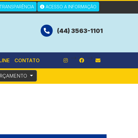
TRANSPARÊNCIA
ACESSO A INFORMAÇÃO
(44) 3563-1101
-->
-->
LINE
CONTATO
RÇAMENTO