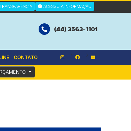
TRANSPARÊNCIA
ACESSO A INFORMAÇÃO
(44) 3563-1101
-->
-->
LINE
CONTATO
RÇAMENTO