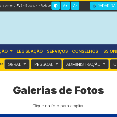
A+
A-
RADAR DA 
 para o menu
,
3 - Busca
,
4 - Rodapé
ÇÃO
LEGISLAÇÃO
SERVIÇOS
CONSELHOS
ISS ON
a:
GERAL
PESSOAL
ADMINISTRAÇÃO
O
Galerias de Fotos
Clique na foto para ampliar: