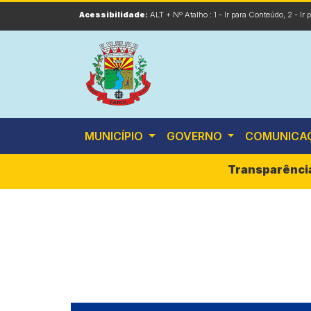
Acessibilidade:
ALT + Nº Atalho :
1 - Ir para Conteúdo
,
2 - Ir
MUNICÍPIO
GOVERNO
COMUNICA
Transparênci