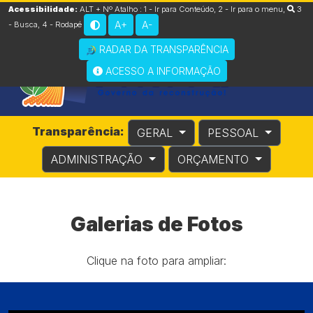
Acessibilidade:
ALT + Nº Atalho :
1 - Ir para Conteúdo
,
2 - Ir para o menu
,
3
A+
A-
- Busca
,
4 - Rodapé
RADAR DA TRANSPARÊNCIA
ACESSO A INFORMAÇÃO
Transparência:
GERAL
PESSOAL
ADMINISTRAÇÃO
ORÇAMENTO
Galerias de Fotos
Clique na foto para ampliar: