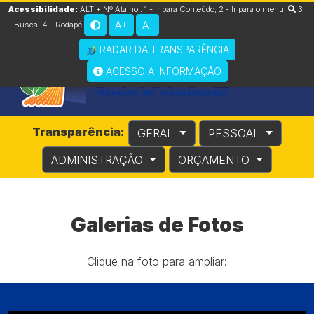
Acessibilidade:
ALT + Nº Atalho :
1 - Ir para Conteúdo
,
2 - Ir para o menu
,
3
A+
A-
- Busca
,
4 - Rodapé
RADAR DA TRANSPARÊNCIA
ACESSO A INFORMAÇÃO
Transparência:
GERAL
PESSOAL
ADMINISTRAÇÃO
ORÇAMENTO
Galerias de Fotos
Clique na foto para ampliar: