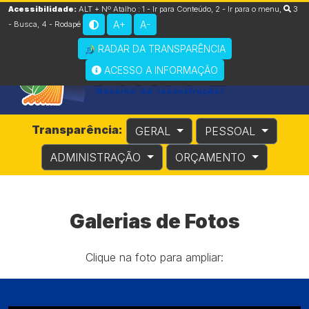
Acessibilidade:
ALT + Nº Atalho :
1 - Ir para Conteúdo
,
2 - Ir para o menu
,
3
A+
A-
- Busca
,
4 - Rodapé
RADAR DA TRANSPARÊNCIA
ACESSO A INFORMAÇÃO
Transparência:
GERAL
PESSOAL
ADMINISTRAÇÃO
ORÇAMENTO
Galerias de Fotos
Clique na foto para ampliar: