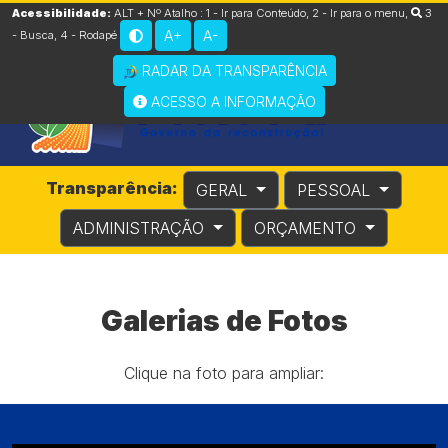
Acessibilidade:
ALT + Nº Atalho :
1 - Ir para Conteúdo
,
2 - Ir para o menu
,
3
A+
A-
- Busca
,
4 - Rodapé
RADAR DA TRANSPARÊNCIA
ACESSO A INFORMAÇÃO
Transparência:
GERAL
PESSOAL
ADMINISTRAÇÃO
ORÇAMENTO
Galerias de Fotos
Clique na foto para ampliar: