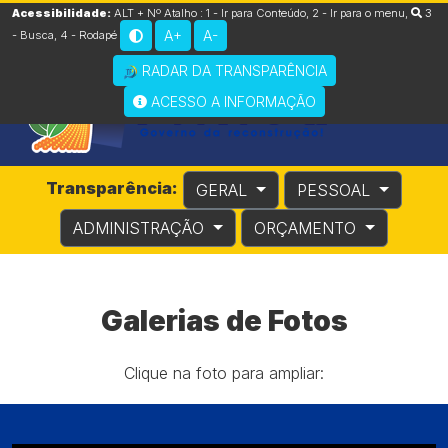
Acessibilidade:
ALT + Nº Atalho :
1 - Ir para Conteúdo
,
2 - Ir para o menu
,
3
A+
A-
- Busca
,
4 - Rodapé
RADAR DA TRANSPARÊNCIA
ACESSO A INFORMAÇÃO
Transparência:
GERAL
PESSOAL
ADMINISTRAÇÃO
ORÇAMENTO
Galerias de Fotos
Clique na foto para ampliar: